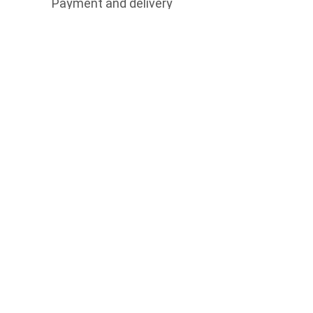
Payment and delivery
Return
Contract offer
Let's be friends
Facebook
Instagram
pinterest
Subscribe and get 10% off your first
order