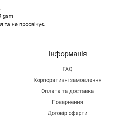
.
XS
58
0 gsm
я та не просвічує.
S
59
M
60
L
61
Інформація
XL
63
FAQ
* ширина по лінії 
Корпоративні замовлення
Оплата та доставка
Повернення
Договір оферти