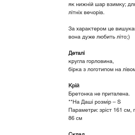
як нижній шар взимку; для
літніх вечорів.
За характером це вишукан
вона дуже любить літо;)
Деталі
кругла горловина,
бірка з логотипом на ліво
Крій
Бретонка не приталена.
**На Даші розмір – S
Параметри: зріст 161 см, г
86 см
Склад