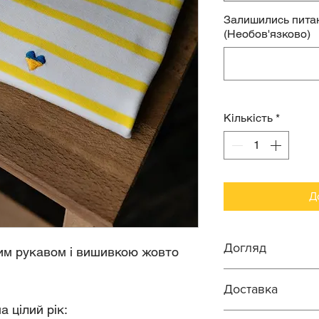
Залишились питан
(Необов'язково)
Кількість
*
Д
Догляд
им рукавом і вишивкою жовто
Прання ручне 
Доставка
Віджим ручний
а цілий рік:
оборотів.
Робимо доставку п