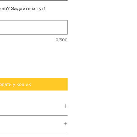
ня? Задайте їх тут!
0/500
одати у кошик
або машинне до 30°C
 або машинний до 600
о всьому світу.