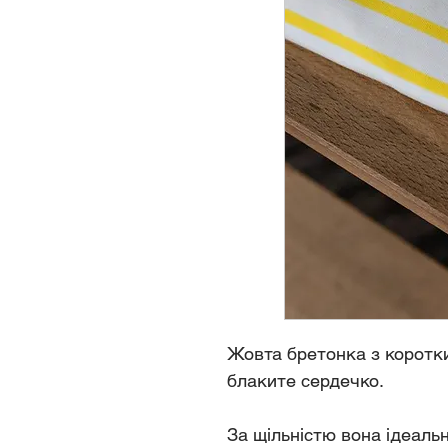
Жовта бретонка з коротк
блаките сердечко.
За щільністю вона ідеальн