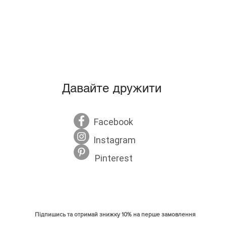
43
17
45
17
47
18
49
20
Давайте дружити
51
20
Facebook
грудей
Instagram
Pinterest
Підпишись та отримай знижку 10% на перше замовлення