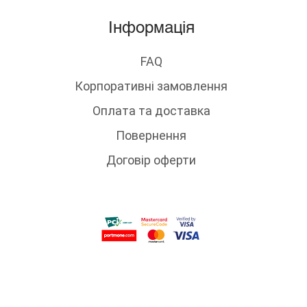
Інформація
S
62
FAQ
M
65
Корпоративні замовлення
Оплата та доставка
L
68
Повернення
Договір оферти
* ширина по лінії 