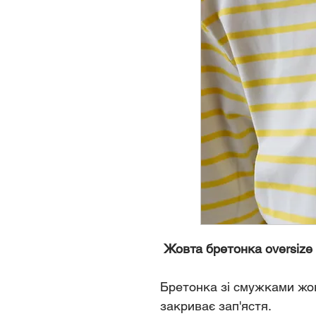
Жовта бретонка oversize
Бретонка зі смужками жов
закриває зап'ястя.