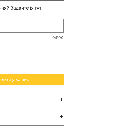
ня? Задайте їх тут!
0/500
одати у кошик
або машинне до 30°C
 або машинний до 600
о всьому світу.