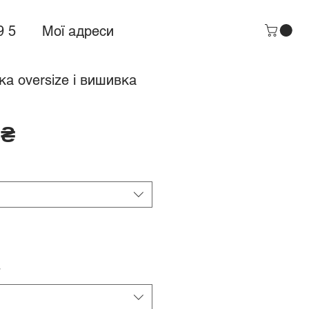
9 5
Мої адреси
а oversize і вишивка
Ціна
 ₴
*