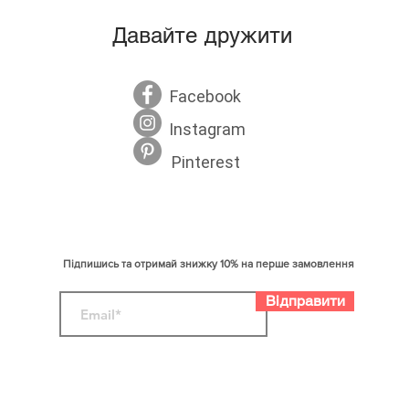
Давайте дружити
50
56
Facebook
58
58
Instagram
66
60
Pinterest
грудей
Підпишись та отримай знижку 10% на перше замовлення
Відправити