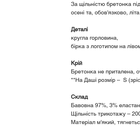
За щільністю бретонка пі
осені та, обов'язково, літа
Деталі
кругла горловина,
бірка з логотипом на ліво
Крій
Бретонка не приталена, o
**На Даші розмір – S (зріс
Склад
Бавовна 97%, 3% еластан
Щільність трикотажу – 20
Матеріал м'який, тягнетьс