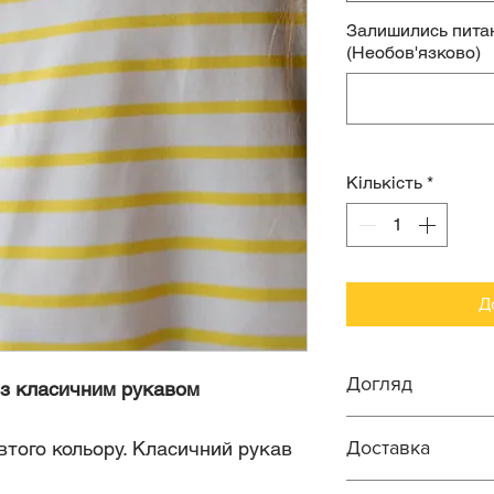
Залишились питан
(Необов'язково)
Кількість
*
Д
Догляд
 з класичним рукавом
того кольору. Класичний рукав
Доставка
Прання ручне 
Віджим ручний
Робимо доставку п