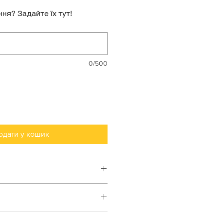
ня? Задайте їх тут!
0/500
одати у кошик
або машинне до 30°C
 або машинний до 600
о всьому світу.