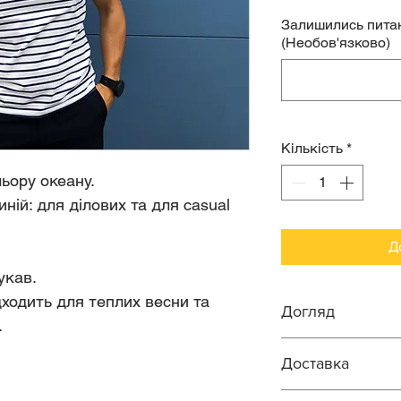
Залишились питан
(Необов'язково)
Кількість
*
ьору океану.
ній: для ділових та для casual
Д
укав.
дходить для теплих весни та
Догляд
.
Прання ручне 
Доставка
Віджим ручний
оборотів.
Робимо доставку п