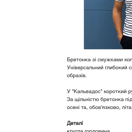
Бретонка зі смужками кол
Універсальний глибокий си
образів.
У "Кальвадос" короткий р
За щільністю бретонка пі
осені та, обов'язково, літа
Деталі
кругла горловина,