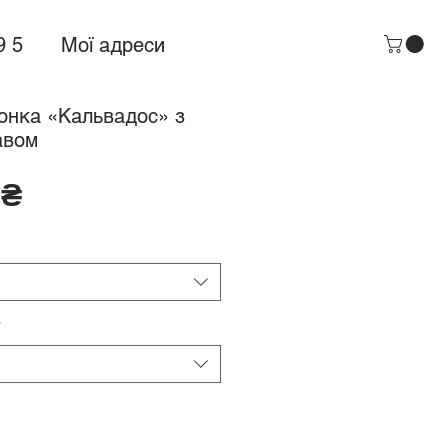
9 5
Мої адреси
онка «Кальвадос» з
авом
Ціна
 ₴
*