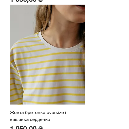
Жовта бретонка oversize і
вишивка сердечко
Ціна
1 950,00 ₴