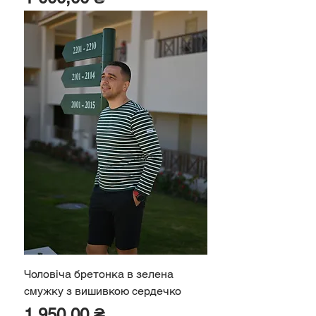
Чоловіча бретонка в зелена
смужку з вишивкою сердечко
Ціна
1 950,00 ₴