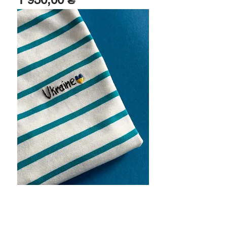
Чоловіча лазурна бретонка з
довгим рукавом і вишивкою