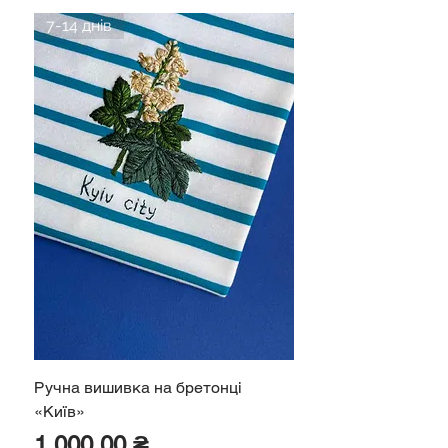
7-14 днів
Ручна вишивка на бретонці
«Київ»
Ціна
1 000,00 ₴